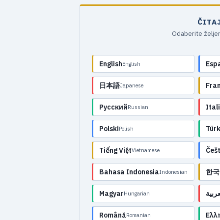
ČITA
Odaberite željen
English
Esp
English
日本語
Fra
Japanese
Русский
Ital
Russian
Polski
Tür
Polish
Tiếng Việt
Češt
Vietnamese
Bahasa Indonesia
한국
Indonesian
Magyar
عربية
Hungarian
Română
Ελλ
Romanian