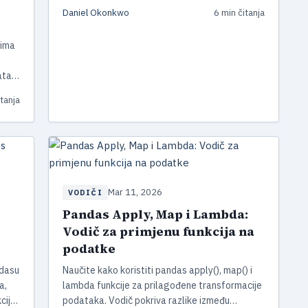
DataFrame-ova.
Daniel Okonkwo
6 min čitanja
tima
ta i
itanja
Mar 11, 2026
VODIČI
Pandas Apply, Map i Lambda:
Vodič za primjenu funkcija na
podatke
ndasu
Naučite kako koristiti pandas apply(), map() i
a,
lambda funkcije za prilagođene transformacije
cije
podataka. Vodič pokriva razlike između