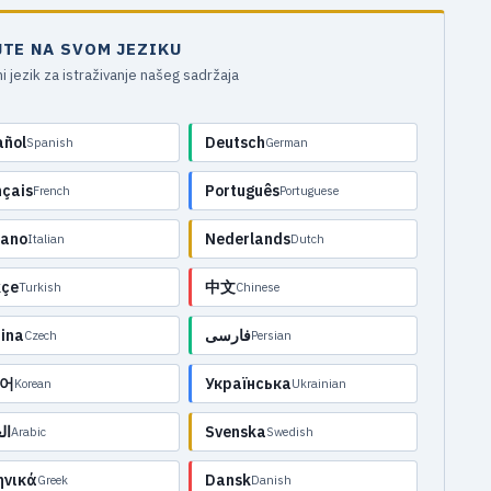
JTE NA SVOM JEZIKU
i jezik za istraživanje našeg sadržaja
añol
Deutsch
Spanish
German
nçais
Português
French
Portuguese
iano
Nederlands
Italian
Dutch
kçe
中文
Turkish
Chinese
ina
فارسی
Czech
Persian
어
Українська
Korean
Ukrainian
ال
Svenska
Arabic
Swedish
ηνικά
Dansk
Greek
Danish