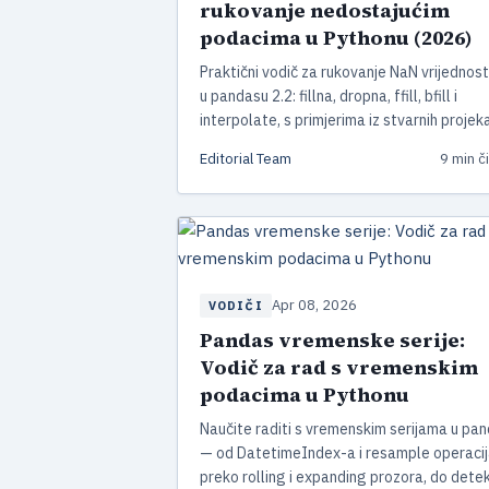
rukovanje nedostajućim
podacima u Pythonu (2026)
Praktični vodič za rukovanje NaN vrijednos
u pandasu 2.2: fillna, dropna, ffill, bfill i
interpolate, s primjerima iz stvarnih projeka
smjernicama kada koja metoda ima smisla.
Editorial Team
9 min č
Apr 08, 2026
VODIČI
Pandas vremenske serije:
Vodič za rad s vremenskim
podacima u Pythonu
Naučite raditi s vremenskim serijama u pa
— od DatetimeIndex-a i resample operacij
preko rolling i expanding prozora, do detek