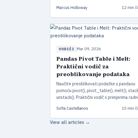
anomalija. Vodič ažuriran za pandas 3.0 s
Marcus Holloway
12 min či
primjerima koda.
Mar 09, 2026
VODIČI
Pandas Pivot Table i Melt:
Praktični vodič za
preoblikovanje podataka
Naučite preoblikovati podatke u pandasu
pomoću pivot(), pivot_table(), melt(), stack
unstack(). Praktični vodič s primjerima rad
koda za pandas 3.0, od širokog do dugog
Sofia Castellanos
15 min či
formata i obrnuto.
View all articles →