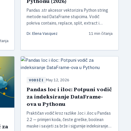
Pythonu (2026)
Pandas .str akcesor vektorizira Python string
metode nad DataFrame stupcima. Vodič
pokriva contains, replace, split, extract i
PyArrow StringDtype u pandas 3.0 s primjerima
Dr. Elena Vasquez
11 min čitanja
koda.
i
tanja
May 12, 2026
VODIČI
Pandas loc i iloc: Potpuni vodič
za indeksiranje DataFrame-
ova u Pythonu
Praktičan vodič kroz razlike .loc i .iloc u Pandas
2.2 — primjeri koda, česte greške, boolean
č za
maske i savjeti za brže i sigurnije indeksiranje