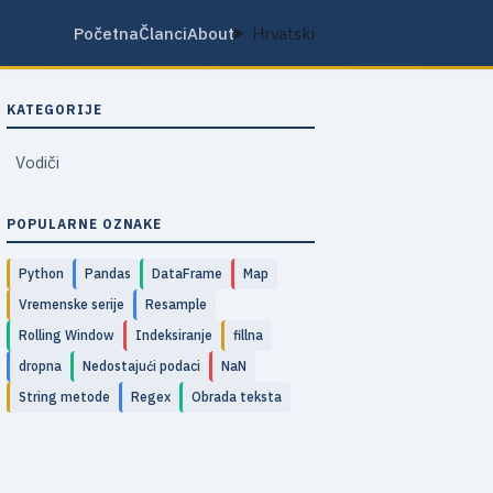
Početna
Članci
About
Hrvatski
KATEGORIJE
Vodiči
POPULARNE OZNAKE
Python
Pandas
DataFrame
Map
Vremenske serije
Resample
Rolling Window
Indeksiranje
fillna
dropna
Nedostajući podaci
NaN
String metode
Regex
Obrada teksta