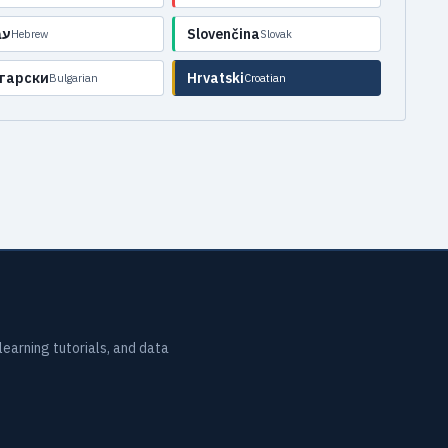
עב
Slovenčina
Hebrew
Slovak
гарски
Hrvatski
Bulgarian
Croatian
earning tutorials, and data