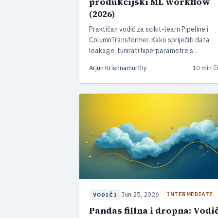
produkcijski ML workflow
(2026)
Praktičan vodič za scikit-learn Pipeline i
ColumnTransformer. Kako spriječiti data
leakage, tunirati hiperparametre s
GridSearchCV, pisati custom transformere 
Arjun Krishnamurthy
10 min či
deployati Pipeline u produkciju s joblibom.
Jun 25, 2026
INTERMEDIATE
VODIČI
Pandas fillna i dropna: Vodi