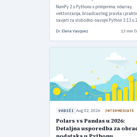
NumPy 2 u Pythonu s primjerima: ndarray,
vektorizacija, broadcasting pravila i prakti
savjeti za slobodno-navojni Python 3.13 u 
Dr. Elena Vasquez
13 min či
Aug 02, 2026
INTERMEDIATE
VODIČI
Polars vs Pandas u 2026:
Detaljna usporedba za obra
podataka u Pythonu