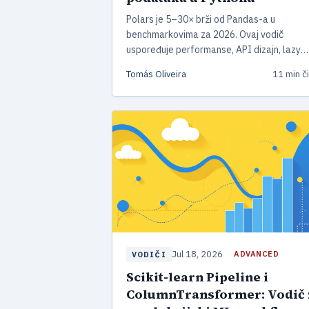
Polars je 5–30× brži od Pandas-a u
benchmarkovima za 2026. Ovaj vodič
uspoređuje performanse, API dizajn, lazy
evaluation i pokazuje kako migrirati kod s
Tomás Oliveira
11 min či
Pandas-a na Polars.
Jul 18, 2026
ADVANCED
VODIČI
Scikit-learn Pipeline i
ColumnTransformer: Vodič 