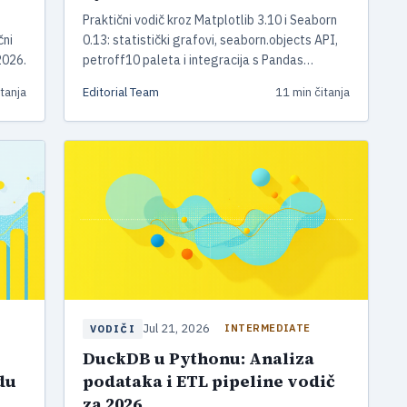
Praktični vodič kroz Matplotlib 3.10 i Seaborn
čni
0.13: statistički grafovi, seaborn.objects API,
2026.
petroff10 paleta i integracija s Pandas
DataFrame-ovima.
tanja
Editorial Team
11 min čitanja
Jul 21, 2026
INTERMEDIATE
VODIČI
DuckDB u Pythonu: Analiza
du
podataka i ETL pipeline vodič
za 2026