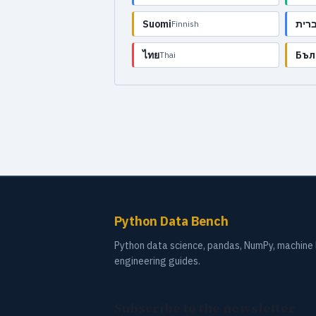
Suomi
רית
Finnish
ไทย
Бъл
Thai
Python Data Bench
Python data science, pandas, NumPy, machine l
engineering guides.
Subscribe to the newsletter