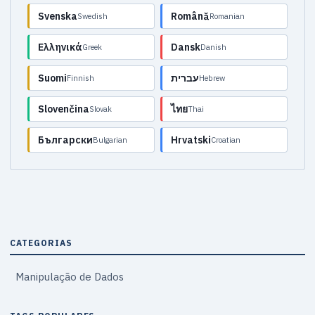
Svenska
Română
Swedish
Romanian
Ελληνικά
Dansk
Greek
Danish
Suomi
עברית
Finnish
Hebrew
Slovenčina
ไทย
Slovak
Thai
Български
Hrvatski
Bulgarian
Croatian
CATEGORIAS
Manipulação de Dados