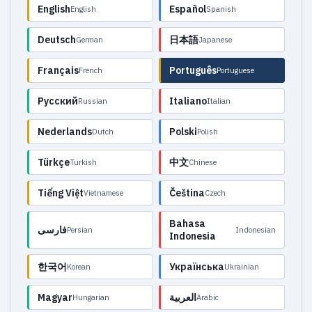
English
Español
English
Spanish
Deutsch
日本語
German
Japanese
Français
Português
French
Portuguese
Русский
Italiano
Russian
Italian
Nederlands
Polski
Dutch
Polish
Türkçe
中文
Turkish
Chinese
Tiếng Việt
Čeština
Vietnamese
Czech
Bahasa
فارسی
Persian
Indonesian
Indonesia
한국어
Українська
Korean
Ukrainian
Magyar
العربية
Hungarian
Arabic