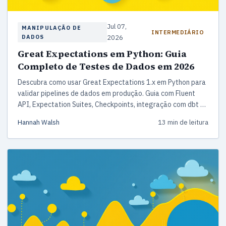
Jul 07,
MANIPULAÇÃO DE
INTERMEDIÁRIO
DADOS
2026
Great Expectations em Python: Guia
Completo de Testes de Dados em 2026
Descubra como usar Great Expectations 1.x em Python para
validar pipelines de dados em produção. Guia com Fluent
API, Expectation Suites, Checkpoints, integração com dbt e
Airflow, além de padrões reais para evitar bugs em backfill.
Hannah Walsh
13 min de leitura