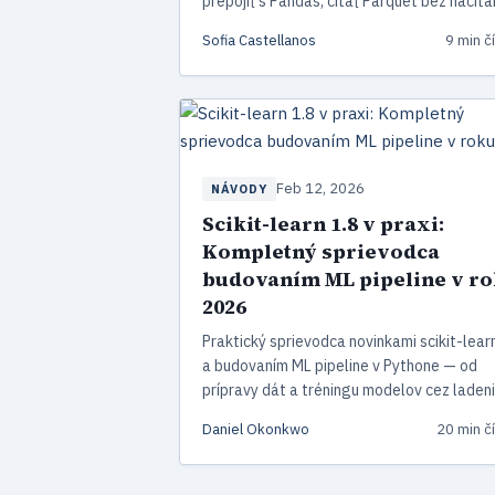
prepojiť s Pandas, čítať Parquet bez načíta
do pamäte a postaviť ETL pipeline 50×
Sofia Castellanos
9 min č
rýchlejšiu ako čistý Pandas — bez servera,
Sparku.
Feb 12, 2026
NÁVODY
Scikit-learn 1.8 v praxi:
Kompletný sprievodca
budovaním ML pipeline v r
2026
Praktický sprievodca novinkami scikit-lear
a budovaním ML pipeline v Pythone — od
prípravy dát a tréningu modelov cez laden
hyperparametrov až po nasadenie do
Daniel Okonkwo
20 min čí
produkcie.