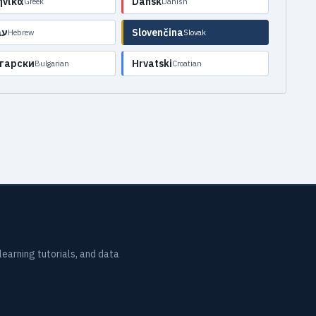
ηνικά
Dansk
Greek
Danish
עב
Slovenčina
Hebrew
Slovak
гарски
Hrvatski
Bulgarian
Croatian
earning tutorials, and data