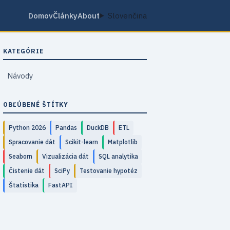
Domov
Články
About
Slovenčina
KATEGÓRIE
Návody
OBĽÚBENÉ ŠTÍTKY
Python 2026
Pandas
DuckDB
ETL
Spracovanie dát
Scikit-learn
Matplotlib
Seaborn
Vizualizácia dát
SQL analytika
Čistenie dát
SciPy
Testovanie hypotéz
Štatistika
FastAPI