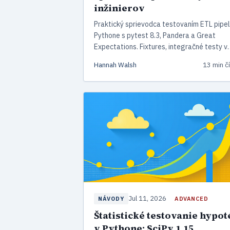
inžinierov
Praktický sprievodca testovaním ETL pipel
Pythone s pytest 8.3, Pandera a Great
Expectations. Fixtures, integračné testy v
Dockeri, property-based testing s Hypothe
Hannah Walsh
13 min čí
dbt testy a CI/CD nastavenie pre rok 2026
Jul 11, 2026
ADVANCED
NÁVODY
Štatistické testovanie hypot
v Pythone: SciPy 1.15