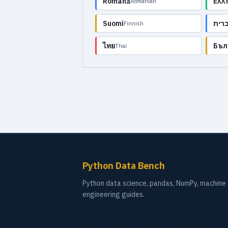
Română
Ελλ
Romanian
Suomi
רית
Finnish
ไทย
Бъл
Thai
Python Data Bench
Python data science, pandas, NumPy, machine l
engineering guides.