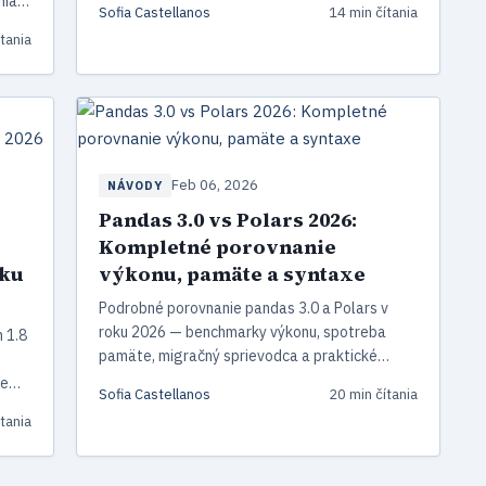
nia
Sofia Castellanos
14 min čítania
vizualizácia ML výsledkov.
ítania
 bez
Feb 06, 2026
NÁVODY
Pandas 3.0 vs Polars 2026:
Kompletné porovnanie
oku
výkonu, pamäte a syntaxe
Podrobné porovnanie pandas 3.0 a Polars v
roku 2026 — benchmarky výkonu, spotreba
n 1.8
pamäte, migračný sprievodca a praktické
príklady kódu. Zistite, kedy použiť ktorú
ie
Sofia Castellanos
20 min čítania
knižnicu.
tania