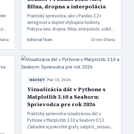
fillna, dropna a interpolácia
aním
Praktický sprievodca, ako v Pandas 2.2+
detegovať a doplniť chýbajúce hodnoty.
kcia
Pokrýva isna, dropna, fillna, interpolate, scikit-
learn imputery a PyArrow backend Pandas 3.0.
tania
Editorial Team
10 min čítania
Mar 15, 2026
NÁVODY
Vizualizácia dát v Pythone s
Matplotlib 3.10 a Seaborn:
Sprievodca pre rok 2026
Praktický sprievodca vizualizáciou dát v
Pythone s Matplotlib 3.10 a Seaborn 0.13.
Základné aj pokročilé grafy, subplot_mosaic,
Objects rozhranie, integrácia s Pandas 3.0 a