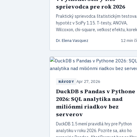
sprievodca pre rok 2026
Praktický sprievodca štatistickým testov
hypotéz v SciPy 1.15. T-testy, ANOVA,
Wilcoxon, chi-square, veľkosť efektu, kore
pre viacnásobné porovnania a moderné
Dr. Elena Vasquez
12 min čí
bootstrap a permutačné metódy.
Apr 27, 2026
NÁVODY
DuckDB s Pandas v Pythone
2026: SQL analytika nad
miliónmi riadkov bez
serverov
DuckDB 1.5 mení pravidlá hry pre Python
analytiku v roku 2026. Pozrite sa, ako ho