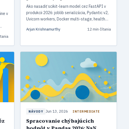
Ako nasadiť scikit-learn model cez FastAPI v
produkcii 2026: joblib serializácia, Pydantic v2,
ine v
Uvicorn workers, Docker multi-stage, health
checks a porovnanie s BentoML a Flask.
Arjun Krishnamurthy
12 min čítania
sis,
tania
.
Jun 13, 2026
INTERMEDIATE
NÁVODY
éz
Spracovanie chýbajúcich
hodnôt v Pandas 2026: NaN,