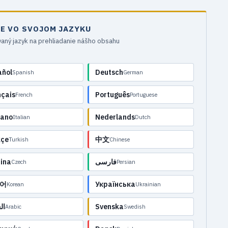
TE VO SVOJOM JAZYKU
vaný jazyk na prehliadanie nášho obsahu
añol
Deutsch
Spanish
German
nçais
Português
French
Portuguese
iano
Nederlands
Italian
Dutch
kçe
中文
Turkish
Chinese
ina
فارسی
Czech
Persian
어
Українська
Korean
Ukrainian
ال
Svenska
Arabic
Swedish