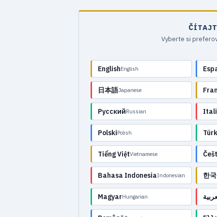
ČÍTAJ
Vyberte si prefero
English
Esp
English
日本語
Fra
Japanese
Русский
Ital
Russian
Polski
Tür
Polish
Tiếng Việt
Češt
Vietnamese
Bahasa Indonesia
한국
Indonesian
Magyar
عربية
Hungarian