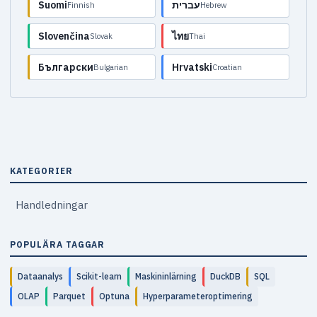
Suomi
עברית
Finnish
Hebrew
Slovenčina
ไทย
Slovak
Thai
Български
Hrvatski
Bulgarian
Croatian
KATEGORIER
Handledningar
POPULÄRA TAGGAR
Dataanalys
Scikit-learn
Maskininlärning
DuckDB
SQL
OLAP
Parquet
Optuna
Hyperparameteroptimering