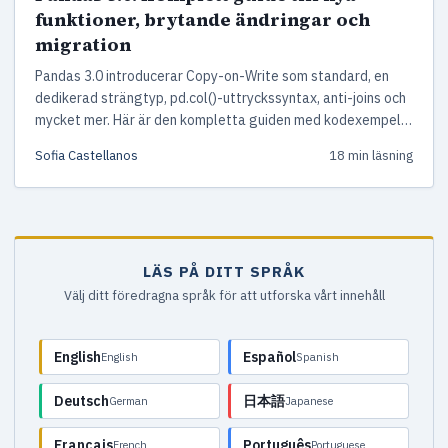
funktioner, brytande ändringar och
migration
Pandas 3.0 introducerar Copy-on-Write som standard, en
dedikerad strängtyp, pd.col()-uttryckssyntax, anti-joins och
mycket mer. Här är den kompletta guiden med kodexempel
och migrationshjälp.
Sofia Castellanos
18 min läsning
LÄS PÅ DITT SPRÅK
Välj ditt föredragna språk för att utforska vårt innehåll
English
Español
English
Spanish
Deutsch
日本語
German
Japanese
Français
Português
French
Portuguese