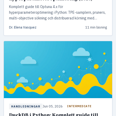
Komplett guide till Optuna 4.x för
hyperparameteroptimering i Python: TPE-samplern, pruners,
multi-objective sökning och distribuerad körning med
körbara exempel för scikit-learn och XGBoost.
Dr. Elena Vasquez
11 min läsning
Jun 05, 2026
INTERMEDIATE
HANDLEDNINGAR
DuckDB i Python: Komplett guide till