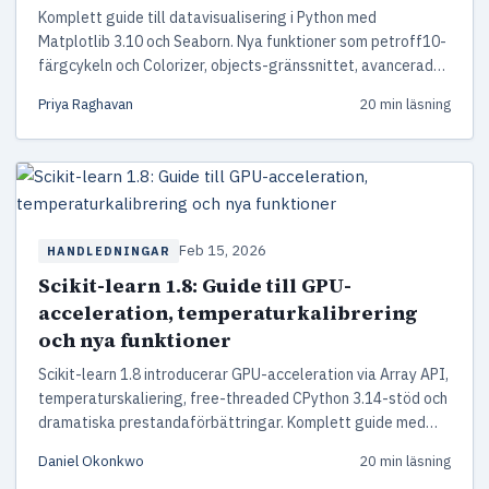
Komplett guide till datavisualisering i Python med
Matplotlib 3.10 och Seaborn. Nya funktioner som petroff10-
färgcykeln och Colorizer, objects-gränssnittet, avancerade
tekniker och bästa praxis för effektiv visuell
Priya Raghavan
20 min läsning
datakommunikation.
Feb 15, 2026
HANDLEDNINGAR
Scikit-learn 1.8: Guide till GPU-
acceleration, temperaturkalibrering
och nya funktioner
Scikit-learn 1.8 introducerar GPU-acceleration via Array API,
temperaturskaliering, free-threaded CPython 3.14-stöd och
dramatiska prestandaförbättringar. Komplett guide med
praktiska Python-kodexempel.
Daniel Okonkwo
20 min läsning