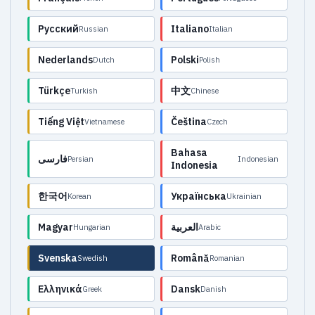
Русский
Italiano
Russian
Italian
Nederlands
Polski
Dutch
Polish
Türkçe
中文
Turkish
Chinese
Tiếng Việt
Čeština
Vietnamese
Czech
Bahasa
فارسی
Persian
Indonesian
Indonesia
한국어
Українська
Korean
Ukrainian
Magyar
العربية
Hungarian
Arabic
Svenska
Română
Swedish
Romanian
Ελληνικά
Dansk
Greek
Danish