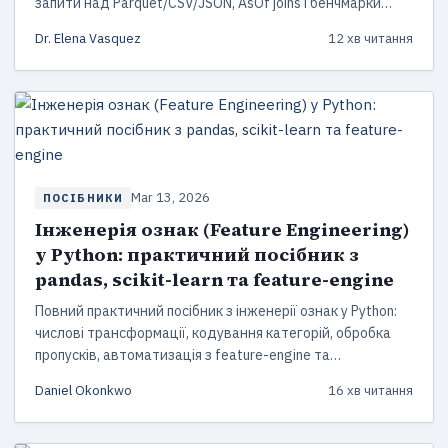
запити над Parquet/CSV/JSON, AsOf joins і бенчмарки
2026 року.
Dr. Elena Vasquez
12 хв читання
Mar 13, 2026
ПОСІБНИКИ
Інженерія ознак (Feature Engineering)
у Python: практичний посібник з
pandas, scikit-learn та feature-engine
Повний практичний посібник з інженерії ознак у Python:
числові трансформації, кодування категорій, обробка
пропусків, автоматизація з feature-engine та
Featuretools, побудова пайплайнів scikit-learn 1.8.
Daniel Okonkwo
16 хв читання