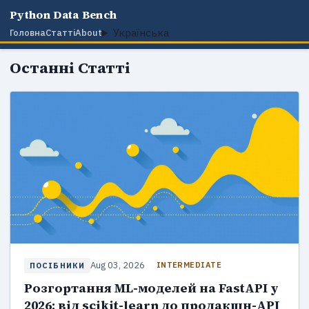
Python Data Bench
Українська
Головна
Статті
About
Останні Статті
Aug 03, 2026
INTERMEDIATE
ПОСІБНИКИ
Розгортання ML-моделей на FastAPI у
2026: від scikit-learn до продакшн-API