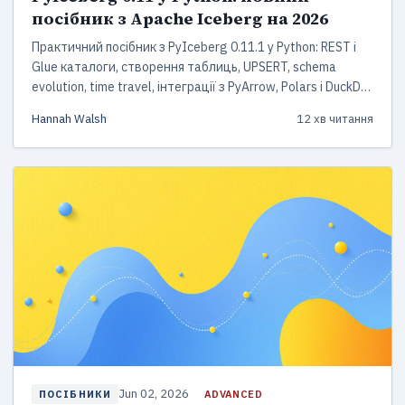
посібник з Apache Iceberg на 2026
Практичний посібник з PyIceberg 0.11.1 у Python: REST і
Glue каталоги, створення таблиць, UPSERT, schema
evolution, time travel, інтеграції з PyArrow, Polars і DuckDB
та стан підтримки Iceberg v3 у 2026.
Hannah Walsh
12 хв читання
Jun 02, 2026
ADVANCED
ПОСІБНИКИ