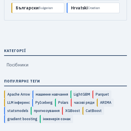
Български
Hrvatski
Bulgarian
Croatian
КАТЕГОРІЇ
Посібники
ПОПУЛЯРНІ ТЕГИ
Apache Arrow
машинне навчання
LightGBM
Parquet
LLM інференс
PyIceberg
Polars
часові ряди
ARIMA
statsmodels
прогнозування
XGBoost
CatBoost
gradient boosting
інженерія ознак