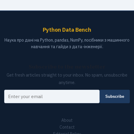
Python Data Bench
Наука про дані на Python, pandas, NumPy, посібники з машинного
навчання та гайди з дата-інженерії.
Subscribe to the newsletter
Get fresh articles straight to your inbox. No spam, unsubscribe
anytime.
Your email
Subscribe
About
Contact