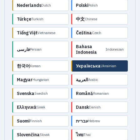
Nederlands
Polski
Dutch
Polish
Türkçe
中文
Turkish
Chinese
Tiếng Việt
Čeština
Vietnamese
Czech
Bahasa
فارسی
Persian
Indonesian
Indonesia
한국어
Українська
Korean
Ukrainian
Magyar
العربية
Hungarian
Arabic
Svenska
Română
Swedish
Romanian
Ελληνικά
Dansk
Greek
Danish
Suomi
עברית
Finnish
Hebrew
Slovenčina
ไทย
Slovak
Thai