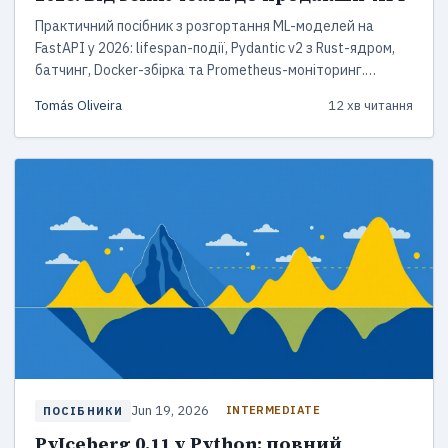
Практичний посібник з розгортання ML-моделей на
FastAPI у 2026: lifespan-події, Pydantic v2 з Rust-ядром,
батчинг, Docker-збірка та Prometheus-моніторинг.
Робочий код від scikit-learn до продакшн-API.
Tomás Oliveira
12 хв читання
Jun 19, 2026
INTERMEDIATE
ПОСІБНИКИ
PyIceberg 0.11 у Python: повний