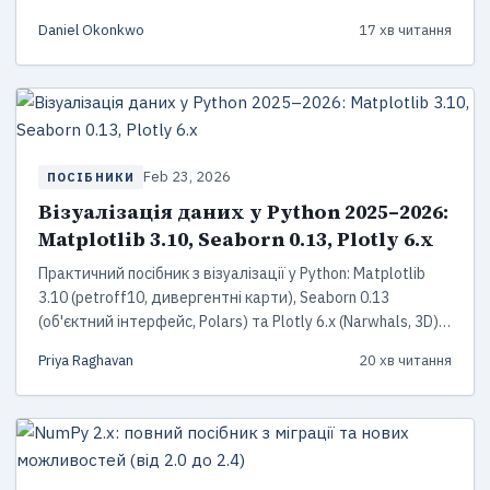
pandera для валідації якості. Покрокові приклади з
Daniel Okonkwo
17 хв читання
кодом.
Feb 23, 2026
ПОСІБНИКИ
Візуалізація даних у Python 2025–2026:
Matplotlib 3.10, Seaborn 0.13, Plotly 6.x
Практичний посібник з візуалізації у Python: Matplotlib
3.10 (petroff10, дивергентні карти), Seaborn 0.13
(об'єктний інтерфейс, Polars) та Plotly 6.x (Narwhals, 3D).
Порівняння, приклади коду та поради.
Priya Raghavan
20 хв читання