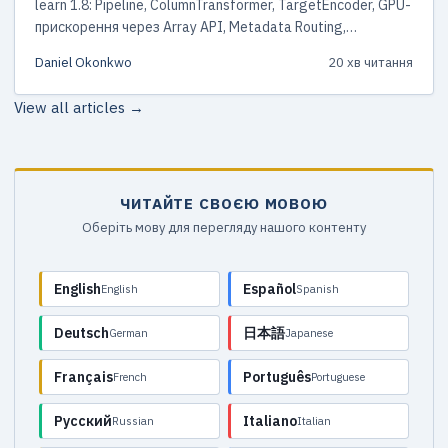
learn 1.8: Pipeline, ColumnTransformer, TargetEncoder, GPU-
прискорення через Array API, Metadata Routing,
оптимізація порогів та наскрізний приклад класифікації.
Daniel Okonkwo
20 хв читання
View all articles →
ЧИТАЙТЕ СВОЄЮ МОВОЮ
Оберіть мову для перегляду нашого контенту
English
Español
English
Spanish
Deutsch
日本語
German
Japanese
Français
Português
French
Portuguese
Русский
Italiano
Russian
Italian