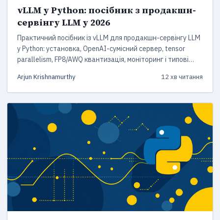
vLLM у Python: посібник з продакшн-
сервінгу LLM у 2026
Практичний посібник із vLLM для продакшн-сервінгу LLM
у Python: установка, OpenAI-сумісний сервер, tensor
parallelism, FP8/AWQ квантизація, моніторинг і типові
граблі з польового досвіду.
Arjun Krishnamurthy
12 хв читання