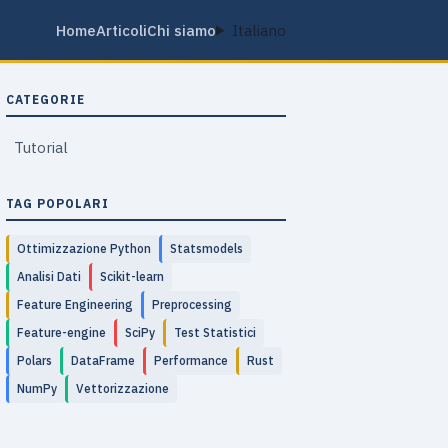
Home
Articoli
Chi siamo
Italiano
CATEGORIE
Tutorial
TAG POPOLARI
Ottimizzazione Python
Statsmodels
Analisi Dati
Scikit-learn
Feature Engineering
Preprocessing
Feature-engine
SciPy
Test Statistici
Polars
DataFrame
Performance
Rust
NumPy
Vettorizzazione