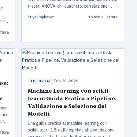
t-test, ANOVA, chi-quadrato, correlazione,
er
regressione lineare, test non parametrici e
Priya Raghavan
18 min di lettura
correzione per test multipli con esempi di
ming
codice pronti all'uso.
a
ettura
 in
Feb 20, 2026
TUTORIAL
on:
Machine Learning con scikit-
e
learn: Guida Pratica a Pipeline,
Validazione e Selezione dei
hon:
Modelli
orico
ture
Una guida pratica al machine learning con
t-
scikit-learn 1.8: dalle pipeline alla validazione
ettura
tto
incrociata, dal tuning degli iperparametri al