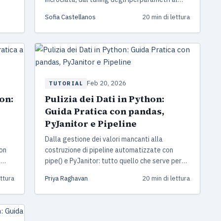
confronto tra algoritmi. Con esempi di codice
Sofia Castellanos
20 min di lettura
Python pronti all'uso.
Feb 20, 2026
TUTORIAL
on:
Pulizia dei Dati in Python:
Guida Pratica con pandas,
PyJanitor e Pipeline
Dalla gestione dei valori mancanti alla
con
costruzione di pipeline automatizzate con
n
pipe() e PyJanitor: tutto quello che serve per
afici
pulire i dati in Python, con esempi pratici e un
ettura
Priya Raghavan
20 min di lettura
progetto e-commerce end-to-end.