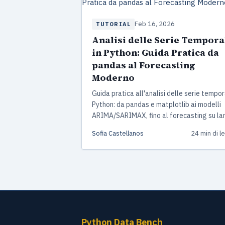
Feb 16, 2026
TUTORIAL
Analisi delle Serie Tempora
in Python: Guida Pratica da
pandas al Forecasting
Moderno
Guida pratica all'analisi delle serie tempora
Python: da pandas e matplotlib ai modelli
ARIMA/SARIMAX, fino al forecasting su la
scala con StatsForecast e NeuralForecast
Sofia Castellanos
24 min di l
progetto end-to-end incluso.
Python Data Bench