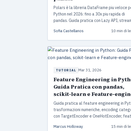
Polars è la libreria DataFrame piu veloce p
Python nel 2026: fino a 30x piu rapida di
pandas. Guida pratica con Lazy API, strea
engine, window function, join paralleli e un
Sofia Castellanos
10 min di l
strategia di migrazione da pandas testata
produzione.
Mar 31, 2026
TUTORIAL
Feature Engineering in Pyth
Guida Pratica con pandas,
scikit-learn e Feature-engin
Guida pratica al feature engineering in Pyt
trasformazioni numeriche, encoding categ
con TargetEncoder e OneHotEncoder, fea
temporali e pipeline professionali con sciki
Marcus Holloway
15 min di l
learn 1.8 e Feature-engine. Include proge