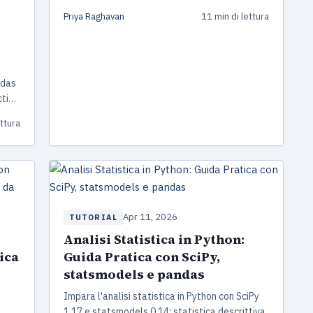
Python veloce.
Priya Raghavan
11 min di lettura
ndas
ction
ettura
Apr 11, 2026
TUTORIAL
Analisi Statistica in Python:
ica
Guida Pratica con SciPy,
statsmodels e pandas
Impara l'analisi statistica in Python con SciPy
1.17 e statsmodels 0.14: statistica descrittiva,