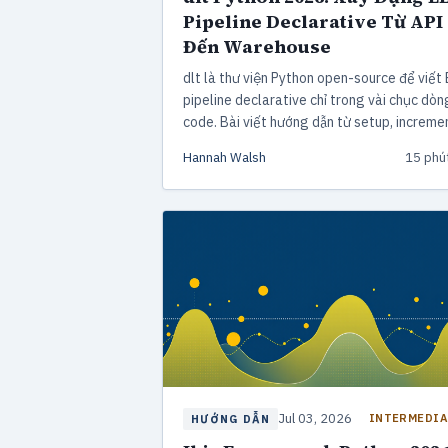
Pipeline Declarative Từ API
Đến Warehouse
dlt là thư viện Python open-source để viết
pipeline declarative chỉ trong vài chục dòn
code. Bài viết hướng dẫn từ setup, increme
merge, schema evolution, tích hợp dbt đến
Hannah Walsh
15 phú
deploy production trên Airflow và Dagster,
ví dụ thực tế.
Jul 03, 2026
INTERMEDIA
HƯỚNG DẪN