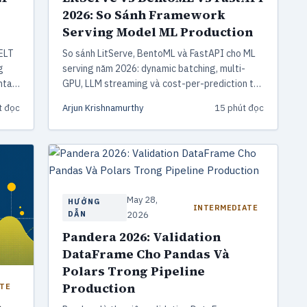
2026: So Sánh Framework
Serving Model ML Production
 ELT
So sánh LitServe, BentoML và FastAPI cho ML
g
serving năm 2026: dynamic batching, multi-
ntal
GPU, LLM streaming và cost-per-prediction từ
kinh nghiệm ship 3 dự án production.
t đọc
Arjun Krishnamurthy
15 phút đọc
 với
May 28,
HƯỚNG
INTERMEDIATE
DẪN
2026
Pandera 2026: Validation
DataFrame Cho Pandas Và
Polars Trong Pipeline
Production
TE