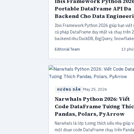
Ibis Framework Python 2026
Portable DataFrame API Đa
Backend Cho Data Engineer
Ibis Framework Python 2026 giúp bạn viết
cú pháp DataFrame duy nhất và chạy trên 
backend như DuckDB, BigQuery, Snowflake
Polars. Hướng dẫn cài đặt, lazy execution, 
Editorial Team
13 phú
sánh với Pandas/Polars, pipeline ETL thực 
cách xử lý lỗi thường gặp.
May 25, 2026
HƯỚNG DẪN
Narwhals Python 2026: Viết
Code DataFrame Tương Thí
Pandas, Polars, PyArrow
Narwhals là lớp tương thích siêu nhẹ giúp v
một đoạn code DataFrame chạy trên Panda