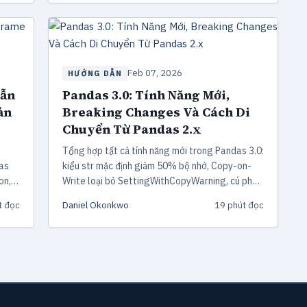
Feb 07, 2026
HƯỚNG DẪN
Dẫn
Pandas 3.0: Tính Năng Mới,
ản
Breaking Changes Và Cách Di
Chuyển Từ Pandas 2.x
Tổng hợp tất cả tính năng mới trong Pandas 3.0:
as
kiểu str mặc định giảm 50% bộ nhớ, Copy-on-
on,
Write loại bỏ SettingWithCopyWarning, cú pháp
 ví
pd.col() thay thế lambda, tích hợp Arrow zero-
t đọc
Daniel Okonkwo
19 phút đọc
copy, và hướng dẫn di chuyển chi tiết.