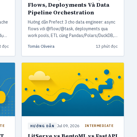
Flows, Deployments Và Data
Pipeline Orchestration
ache
Hướng dẫn Prefect 3 cho data engineer: async
flows với @flow/@task, deployments qua
dụ
work pools, ETL cùng Pandas/Polars/DuckDB,
mark
và so sánh chi tiết với Airflow và Dagster năm
t đọc
Tomás Oliveira
13 phút đọc
tỷ
2026.
Jul 09, 2026
TE
INTERMEDIATE
HƯỚNG DẪN
LT
LitServe vs BentoML vs FastAPI