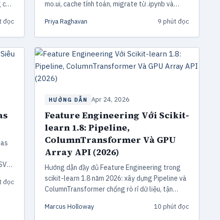
 cần
mo.ui, cache tính toán, migrate từ .ipynb và
deploy thành app web, kèm code chạy được.
t đọc
Priya Raghavan
9 phút đọc
Apr 24, 2026
HƯỚNG DẪN
as
Feature Engineering Với Scikit-
learn 1.8: Pipeline,
ColumnTransformer Và GPU
das
Array API (2026)
CSV
Hướng dẫn đầy đủ Feature Engineering trong
scikit-learn 1.8 năm 2026: xây dựng Pipeline và
t đọc
ColumnTransformer chống rò rỉ dữ liệu, tận
dụng Array API để tăng tốc GPU tới 15x với
Marcus Holloway
10 phút đọc
PyTorch và CuPy, kèm code ví dụ thực tế.