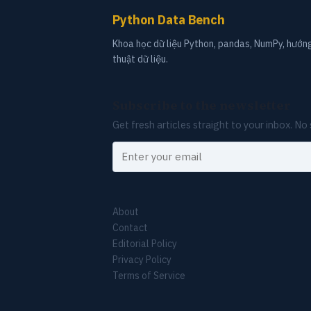
Python Data Bench
Khoa học dữ liệu Python, pandas, NumPy, hướn
thuật dữ liệu.
Subscribe to the newsletter
Get fresh articles straight to your inbox. N
Your email
About
Contact
Editorial Policy
Privacy Policy
Terms of Service