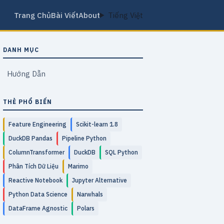
Trang Chủ
Bài Viết
About
Tiếng Việt
DANH MỤC
Hướng Dẫn
THẺ PHỔ BIẾN
Feature Engineering
Scikit-learn 1.8
DuckDB Pandas
Pipeline Python
ColumnTransformer
DuckDB
SQL Python
Phân Tích Dữ Liệu
Marimo
Reactive Notebook
Jupyter Alternative
Python Data Science
Narwhals
DataFrame Agnostic
Polars