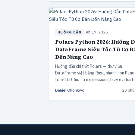
Feb 17, 2026
HƯỚNG DẪN
Polars Python 2026: Hướng 
DataFrame Siêu Tốc Từ Cơ B
Đến Nâng Cao
Hướng dẫn chi tiết Polars — thư viện
DataFrame viết bằng Rust, nhanh hơn Pand
từ 5-100 lần. Từ expressions, lazy evaluati
streaming engine đến GPU acceleration với
Daniel Okonkwo
20 phú
dụ code thực tế.