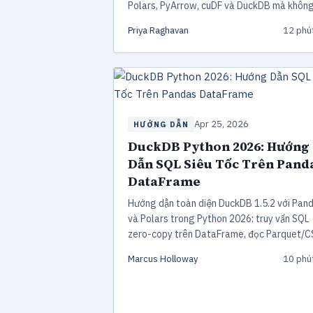
Polars, PyArrow, cuDF và DuckDB mà không
phụ thuộc.
Priya Raghavan
12 phú
Apr 25, 2026
HƯỚNG DẪN
DuckDB Python 2026: Hướng
Dẫn SQL Siêu Tốc Trên Pand
DataFrame
Hướng dẫn toàn diện DuckDB 1.5.2 với Pan
và Polars trong Python 2026: truy vấn SQL
zero-copy trên DataFrame, đọc Parquet/
trực tiếp, benchmark hiệu năng và quy trình
Marcus Holloway
10 phú
hybrid tối ưu.