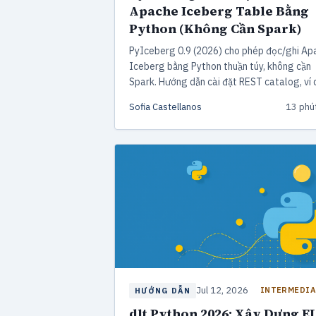
Apache Iceberg Table Bằng
Python (Không Cần Spark)
PyIceberg 0.9 (2026) cho phép đọc/ghi Ap
Iceberg bằng Python thuần túy, không cần
Spark. Hướng dẫn cài đặt REST catalog, ví 
code với pandas/Polars/DuckDB và bench
Sofia Castellanos
13 phú
so với Delta-rs từ pipeline production 120 
event/ngày.
Jul 12, 2026
INTERMEDIA
HƯỚNG DẪN
dlt Python 2026: Xây Dựng E