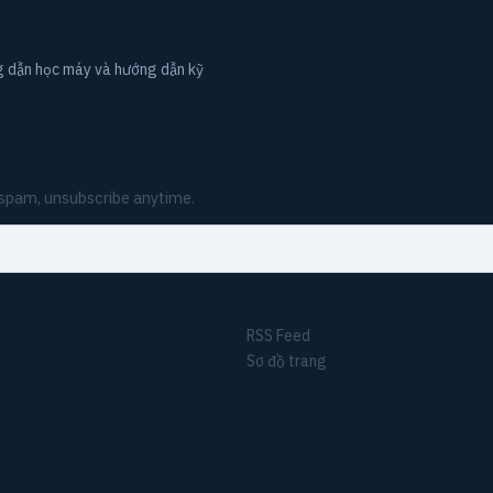
g dẫn học máy và hướng dẫn kỹ
o spam, unsubscribe anytime.
RSS Feed
Sơ đồ trang