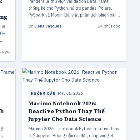
:
Pandera là thư viện validation DataFrame
thống kê cho Python, hỗ trợ pandas, Polars,
PySpark và Modin. Bài viết phân tích phiên bản
ing
0.29 (1/2026): cú pháp DataFrameModel,
Dr. Elena Vasquez
14 phút đọc
 một
decorator @check_types, tích hợp Polars
20+
LazyFrame và pattern pipeline ETL production.
,
so
t đọc
tế và
May 06, 2026
HƯỚNG DẪN
Marimo Notebook 2026:
ch
Reactive Python Thay Thế
Jupyter Cho Data Science
iết
Marimo 2026 — notebook Python reactive thay
s,
thế Jupyter. Hướng dẫn cài đặt, dùng widget