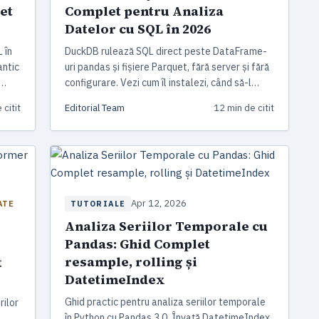
et
Complet pentru Analiza
Datelor cu SQL în 2026
 în
DuckDB rulează SQL direct peste DataFrame-
antic
uri pandas și fișiere Parquet, fără server și fără
configurare. Vezi cum îl instalezi, când să-l
alegi față de pandas sau SQLite și cum să scoți
 citit
Editorial Team
12 min de citit
performanță maximă din interogările tale
analitice în 2026.
Apr 12, 2026
TUTORIALE
ATE
Analiza Seriilor Temporale cu
Pandas: Ghid Complet
resample, rolling și
t
DatetimeIndex
Ghid practic pentru analiza seriilor temporale
rilor
în Python cu Pandas 3.0. Învață DatetimeIndex,