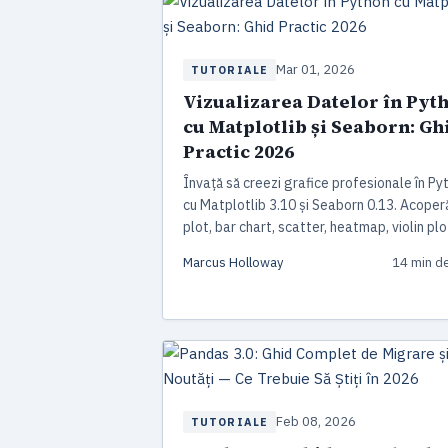
Mar 01, 2026
TUTORIALE
Vizualizarea Datelor în Pyt
cu Matplotlib și Seaborn: Gh
Practic 2026
Învață să creezi grafice profesionale în Py
cu Matplotlib 3.10 și Seaborn 0.13. Acoperă
plot, bar chart, scatter, heatmap, violin plo
subploturi cu GridSpec, interfața Objects ș
Marcus Holloway
14 min de
cele mai bune practici de vizualizare.
Feb 08, 2026
TUTORIALE