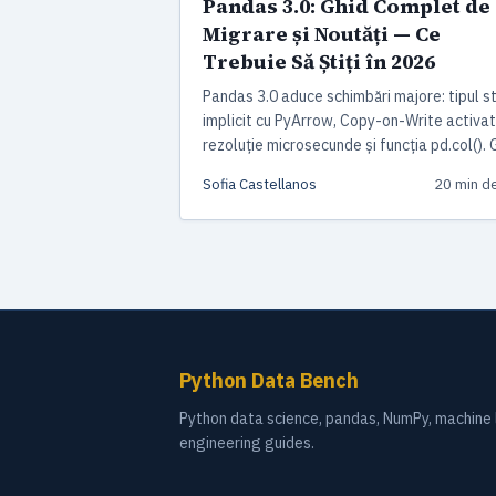
Pandas 3.0: Ghid Complet de
Migrare și Noutăți — Ce
Trebuie Să Știți în 2026
Pandas 3.0 aduce schimbări majore: tipul st
implicit cu PyArrow, Copy-on-Write activat
rezoluție microsecunde și funcția pd.col(). 
complet cu pași concreți de migrare de la
Sofia Castellanos
20 min de
pandas 2.x la 3.0.
Python Data Bench
Python data science, pandas, NumPy, machine l
engineering guides.