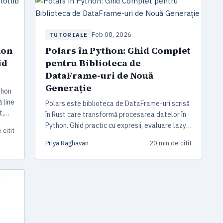
Feb 08, 2026
TUTORIALE
hon
Polars în Python: Ghid Complet
id
pentru Biblioteca de
DataFrame-uri de Nouă
Generație
thon
 line
Polars este biblioteca de DataFrame-uri scrisă
t,
în Rust care transformă procesarea datelor în
i
Python. Ghid practic cu expresii, evaluare lazy,
 citit
benchmark-uri vs pandas, suport GPU și
Priya Raghavan
20 min de citit
integrarea cu scikit-learn și matplotlib.