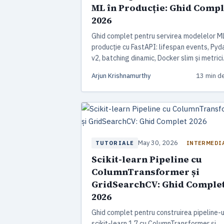
ML în Producție: Ghid Compl
2026
Ghid complet pentru servirea modelelor ML
producție cu FastAPI: lifespan events, Pyd
v2, batching dinamic, Docker slim și metrici
Prometheus, cu benchmark-uri reale.
Arjun Krishnamurthy
13 min de
May 30, 2026
INTERMEDI
TUTORIALE
Scikit-learn Pipeline cu
ColumnTransformer și
GridSearchCV: Ghid Comple
2026
Ghid complet pentru construirea pipeline-u
scikit-learn 1.7 cu ColumnTransformer și