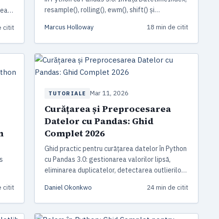
resample(), rolling(), ewm(), shift() și
rea
decompoziție sezonieră cu exemple funcționale
Marcus Holloway
18 min de citit
 citit
de cod.
Mar 11, 2026
TUTORIALE
Curățarea și Preprocesarea
Datelor cu Pandas: Ghid
n
Complet 2026
Ghid practic pentru curățarea datelor în Python
s
cu Pandas 3.0: gestionarea valorilor lipsă,
eliminarea duplicatelor, detectarea outlierilor,
curățarea textului și pipeline-uri de
 citit
Daniel Okonkwo
24 min de citit
preprocesare reutilizabile cu pipe().