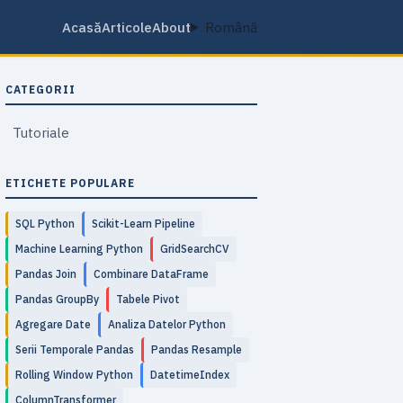
Acasă
Articole
About
Română
CATEGORII
Tutoriale
ETICHETE POPULARE
SQL Python
Scikit-Learn Pipeline
Machine Learning Python
GridSearchCV
Pandas Join
Combinare DataFrame
Pandas GroupBy
Tabele Pivot
Agregare Date
Analiza Datelor Python
Serii Temporale Pandas
Pandas Resample
Rolling Window Python
DatetimeIndex
ColumnTransformer