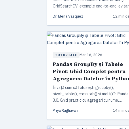
GridSearchCV: exemple end-to-end, evita
data leakage și sfaturi din producție.
Dr. Elena Vasquez
12 min de
Mar 16, 2026
TUTORIALE
Pandas GroupBy și Tabele
Pivot: Ghid Complet pentru
Agregarea Datelor în Pytho
Învață cum să folosești groupby(),
pivot_table(), crosstab() și melt() în Panda
3.0. Ghid practic cu agregări cu nume,
transform, filter și sfaturi de performanță
Priya Raghavan
14 min de
pentru seturi mari de date.