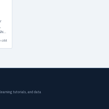
r
,
Ghid
 citit
earning tutorials, and data