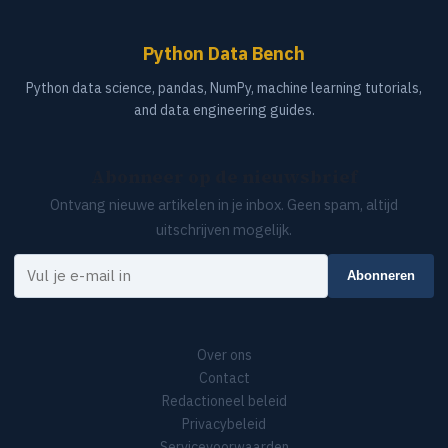
Python Data Bench
Python data science, pandas, NumPy, machine learning tutorials,
and data engineering guides.
Abonneer op de nieuwsbrief
Ontvang nieuwe artikelen in je inbox. Geen spam, altijd
uitschrijven mogelijk.
Je e-mail
Abonneren
Over ons
Contact
Redactioneel beleid
Privacybeleid
Servicevoorwaarden