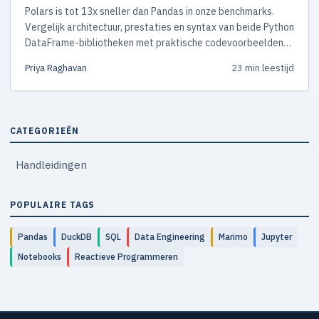
Polars is tot 13x sneller dan Pandas in onze benchmarks.
Vergelijk architectuur, prestaties en syntax van beide Python
DataFrame-bibliotheken met praktische codevoorbeelden
en ontdek welke het beste bij jouw workflow past.
Priya Raghavan
23 min leestijd
CATEGORIEËN
Handleidingen
POPULAIRE TAGS
Pandas
DuckDB
SQL
Data Engineering
Marimo
Jupyter
Notebooks
Reactieve Programmeren