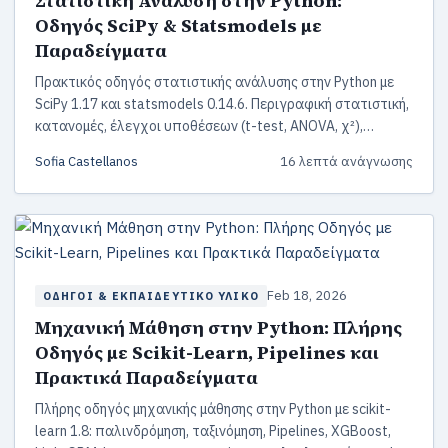
Στατιστική Ανάλυση στην Python:
Οδηγός SciPy & Statsmodels με
Παραδείγματα
Πρακτικός οδηγός στατιστικής ανάλυσης στην Python με
SciPy 1.17 και statsmodels 0.14.6. Περιγραφική στατιστική,
κατανομές, έλεγχοι υποθέσεων (t-test, ANOVA, χ²),
γραμμική παλινδρόμηση OLS και ανάλυση συσχέτισης με
Sofia Castellanos
16 λεπτά ανάγνωσης
πλήρη παραδείγματα κώδικα.
Feb 18, 2026
ΟΔΗΓΟΊ & ΕΚΠΑΙΔΕΥΤΙΚΌ ΥΛΙΚΌ
Μηχανική Μάθηση στην Python: Πλήρης
Οδηγός με Scikit-Learn, Pipelines και
Πρακτικά Παραδείγματα
Πλήρης οδηγός μηχανικής μάθησης στην Python με scikit-
learn 1.8: παλινδρόμηση, ταξινόμηση, Pipelines, XGBoost,