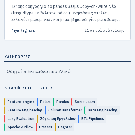
Πλήρης οδηγός για το pandas 3.0 με Copy-on-Write, νέο
string dtype με PyArrow, pd.col() εκφράσεις στηλών,
αλλαγές ημερομηνιών και βήμα-βήμα οδηγίες μετάβασης με
πρακτικά παραδείγματα.
Priya Raghavan
21 λεπτά ανάγνωσης
ΚΑΤΗΓΟΡΊΕΣ
Οδηγοί & Εκπαιδευτικό Υλικό
ΔΗΜΟΦΙΛΕΊΣ ΕΤΙΚΈΤΕΣ
Feature-engine
Polars
Pandas
Scikit-Learn
Feature Engineering
ColumnTransformer
Data Engineering
Lazy Evaluation
Σύγκριση Εργαλείων
ETL Pipelines
Apache Airflow
Prefect
Dagster