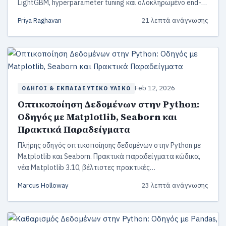
LightGBM, hyperparameter tuning και ολοκληρωμένο end-
to-end παράδειγμα πρόβλεψης έγκρισης δανείου.
Priya Raghavan
21 λεπτά ανάγνωσης
Feb 12, 2026
ΟΔΗΓΟΊ & ΕΚΠΑΙΔΕΥΤΙΚΌ ΥΛΙΚΌ
Οπτικοποίηση Δεδομένων στην Python:
Οδηγός με Matplotlib, Seaborn και
Πρακτικά Παραδείγματα
Πλήρης οδηγός οπτικοποίησης δεδομένων στην Python με
Matplotlib και Seaborn. Πρακτικά παραδείγματα κώδικα,
νέα Matplotlib 3.10, βέλτιστες πρακτικές
προσβασιμότητας, διαδραστικές βιβλιοθήκες (Plotly,
Marcus Holloway
23 λεπτά ανάγνωσης
Bokeh, Altair) και ένα πλήρες dashboard project.