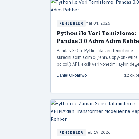
Mar 04, 2026
REHBERLER
Python ile Veri Temizleme:
Pandas 3.0 Adım Adım Rehb
Pandas 3.0 ile Python'da veri temizleme
sürecini adım adım öğrenin. Copy-on-Write,
pd.col() API, eksik veri yönetimi, aykırı değ
tespiti ve Scikit-learn imputer kullanımıyla
Daniel Okonkwo
12 dk 
üretime hazır temizleme pipeline'ları oluştu
Feb 19, 2026
REHBERLER