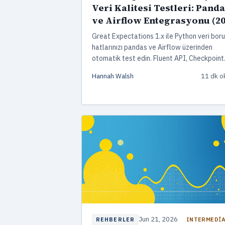
Veri Kalitesi Testleri: Pand
ve Airflow Entegrasyonu (20
Great Expectations 1.x ile Python veri boru
hatlarınızı pandas ve Airflow üzerinden
otomatik test edin. Fluent API, Checkpoint
kurulumu ve Data Docs paylaşımı için üreti
Hannah Walsh
11 dk 
odaklı örnekler.
Jun 21, 2026
INTERMEDI
REHBERLER