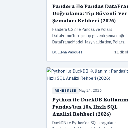
Pandera ile Pandas DataFr
Doğrulama: Tip Güvenli Ver
Şemaları Rehberi (2026)
Pandera 0.22 ile Pandas ve Polars
DataFrame'leri için tip güvenli şema doğru
DataFrameModel, lazy validation, Polars
LazyFrame entegrasyonu ve pytest ile üre
Dr. Elena Vasquez
11 dk 
seviyesinde veri kontratları.
May 24, 2026
REHBERLER
Python ile DuckDB Kullanım
Pandas'tan 10x Hızlı SQL
Analizi Rehberi (2026)
DuckDB ile Python'da SQL sorgularını