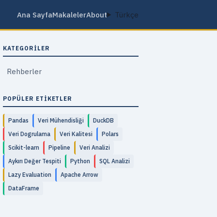
Ana Sayfa
Makaleler
About
Türkçe
KATEGORILER
Rehberler
POPÜLER ETIKETLER
Pandas
Veri Mühendisliği
DuckDB
Veri Dogrulama
Veri Kalitesi
Polars
Scikit-learn
Pipeline
Veri Analizi
Aykırı Değer Tespiti
Python
SQL Analizi
Lazy Evaluation
Apache Arrow
DataFrame