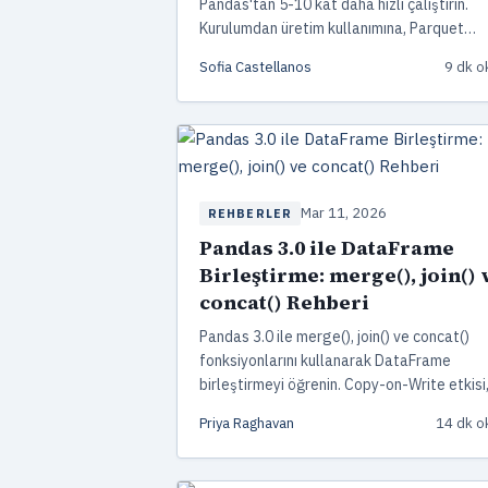
Pandas'tan 5-10 kat daha hızlı çalıştırın.
Kurulumdan üretim kullanımına, Parquet
sorgularından performans ipuçlarına kadar
Sofia Castellanos
9 dk 
pratik bir rehber.
Mar 11, 2026
REHBERLER
Pandas 3.0 ile DataFrame
Birleştirme: merge(), join() 
concat() Rehberi
Pandas 3.0 ile merge(), join() ve concat()
fonksiyonlarını kullanarak DataFrame
birleştirmeyi öğrenin. Copy-on-Write etkisi
performans ipuçları ve gerçek dünya
Priya Raghavan
14 dk 
örnekleriyle pratik rehber.