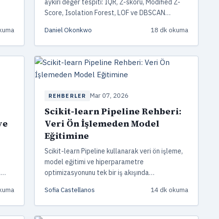
aykırı değer tespiti: IQR, Z-skoru, Modified Z-
Score, Isolation Forest, LOF ve DBSCAN
yöntemlerini çalıştırılabilir kod örnekleriyle
okuma
Daniel Okonkwo
18 dk okuma
adım adım uygulayın.
Mar 07, 2026
REHBERLER
Scikit-learn Pipeline Rehberi:
ve
Veri Ön İşlemeden Model
Eğitimine
Scikit-learn Pipeline kullanarak veri ön işleme,
model eğitimi ve hiperparametre
,
optimizasyonunu tek bir iş akışında
birleştirmeyi öğrenin. ColumnTransformer,
okuma
Sofia Castellanos
14 dk okuma
GridSearchCV ve iç içe çapraz doğrulama
örnekleriyle.