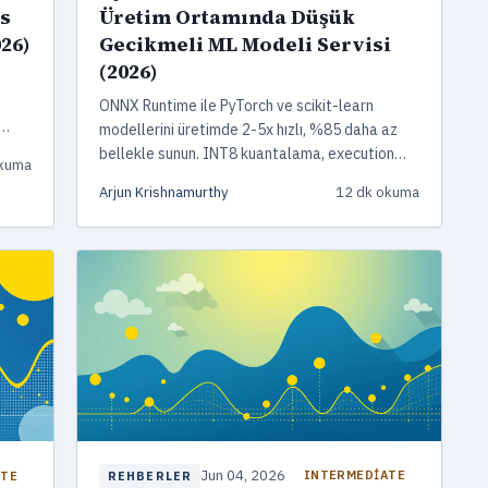
as
Üretim Ortamında Düşük
26)
Gecikmeli ML Modeli Servisi
(2026)
ONNX Runtime ile PyTorch ve scikit-learn
modellerini üretimde 2-5x hızlı, %85 daha az
m
bellekle sunun. INT8 kuantalama, execution
okuma
provider seçimi ve FastAPI servisi gerçek
Arjun Krishnamurthy
12 dk okuma
benchmark rakamlarıyla.
Jun 04, 2026
ATE
INTERMEDIATE
REHBERLER