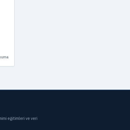
a
okuma
.
imi eğitimleri ve veri