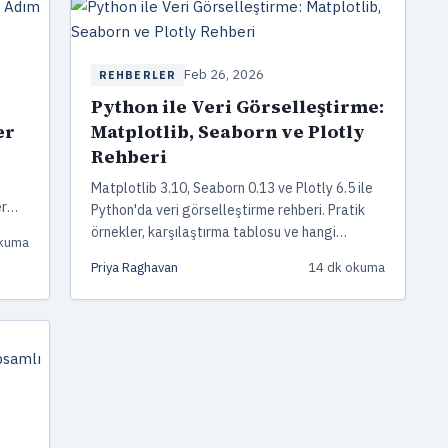
Feb 26, 2026
REHBERLER
Python ile Veri Görselleştirme:
er
Matplotlib, Seaborn ve Plotly
Rehberi
Matplotlib 3.10, Seaborn 0.13 ve Plotly 6.5 ile
er
Python'da veri görselleştirme rehberi. Pratik
örnekler, karşılaştırma tablosu ve hangi
okuma
run.
durumda hangi kütüphaneyi kullanmalısınız?
Priya Raghavan
14 dk okuma