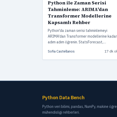
Python ile Zaman Serisi
Tahminleme: ARIMA'dan
Transformer Modellerine
Kapsamlı Rehber
Python'da zaman serisi tahminlemeyi
ARIMA'dan Transformer modellerine kadar
adım adım öğrenin. StatsForecast,
NeuralForecast, Prophet ve daha fazlasıyl
Sofia Castellanos
17 dk 
pratik kod örnekleri içeren kapsamlı rehber
Python Data Bench
Python veri bilimi, pandas, NumPy, makine öğren
mühendisliği rehberleri.