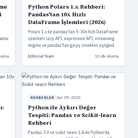
ame
Python Polars 1.x Rehberi:
i
Pandas'tan 10x Hızlı
DataFrame İşlemleri (2026)
Polars 1.x ile pandas'tan 5-30x hızlı DataFrame
lama:
işlemleri: lazy API, expression API, streaming
engine ve pandas'tan geçiş örnekleri eşliğinde
tim
2026 rehberi.
okuma
Editorial Team
10 dk okuma
Apr 09, 2026
REHBERLER
ı:
Python ile Aykırı Değer
Tespiti: Pandas ve Scikit-learn
Rehberi
Pandas 3.0 ve scikit-learn 1.8 ile Python'da