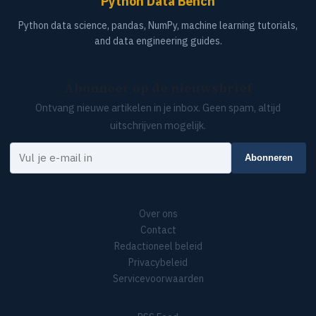
Python Data Bench
Python data science, pandas, NumPy, machine learning tutorials,
and data engineering guides.
Abonneer op de nieuwsbrief
Ontvang nieuwe artikelen in je inbox. Geen spam, altijd
uitschrijven mogelijk.
Je e-mail
Abonneren
Over ons
Contact
Redactioneel beleid
Privacybeleid
Servicevoorwaarden