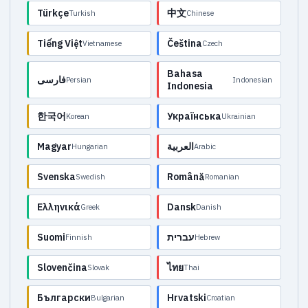
Türkçe
中文
Turkish
Chinese
Tiếng Việt
Čeština
Vietnamese
Czech
Bahasa
فارسی
Persian
Indonesian
Indonesia
한국어
Українська
Korean
Ukrainian
Magyar
العربية
Hungarian
Arabic
Svenska
Română
Swedish
Romanian
Ελληνικά
Dansk
Greek
Danish
Suomi
עברית
Finnish
Hebrew
Slovenčina
ไทย
Slovak
Thai
Български
Hrvatski
Bulgarian
Croatian