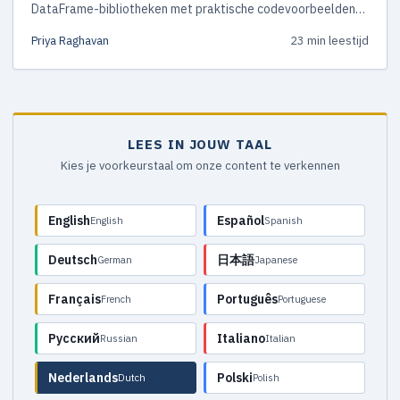
DataFrame-bibliotheken met praktische codevoorbeelden
en ontdek welke het beste bij jouw workflow past.
Priya Raghavan
23 min leestijd
LEES IN JOUW TAAL
Kies je voorkeurstaal om onze content te verkennen
English
Español
English
Spanish
Deutsch
日本語
German
Japanese
Français
Português
French
Portuguese
Русский
Italiano
Russian
Italian
Nederlands
Polski
Dutch
Polish