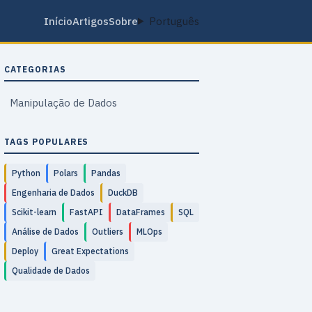
Início
Artigos
Sobre
Português
CATEGORIAS
Manipulação de Dados
TAGS POPULARES
Python
Polars
Pandas
Engenharia de Dados
DuckDB
Scikit-learn
FastAPI
DataFrames
SQL
Análise de Dados
Outliers
MLOps
Deploy
Great Expectations
Qualidade de Dados