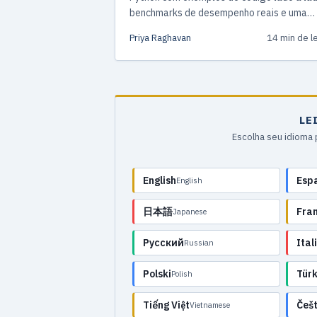
benchmarks de desempenho reais e uma
estratégia de migração gradual que funci
Priya Raghavan
14 min de le
na prática.
LE
Escolha seu idioma 
English
Esp
English
日本語
Fra
Japanese
Русский
Ital
Russian
Polski
Tür
Polish
Tiếng Việt
Češt
Vietnamese