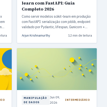
learn com FastAPI: Guia
Completo 2026
.x
Como servir modelos scikit-learn em produção
s em
com FastAPI: serialização com joblib, endpoint
on
validado por Pydantic, lifespan, Gunicorn +
Uvicorn e Docker.
itura
Arjun Krishnamurthy
12 min de leitura
Jun 09,
MANIPULAÇÃO
RIO
INTERMEDIÁRIO
DE DADOS
2026