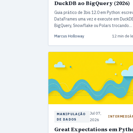
DuckDB ao BigQuery (2026)
Guia prático de Ibis 12.0 em Python: escre
DataFrames uma vez e execute em DuckD
BigQuery, Snowflake ou Polars trocando
apenas o objeto de conexão.
Marcus Holloway
12 min de le
Jul 07,
MANIPULAÇÃO
INTERMEDIÁ
DE DADOS
2026
Great Expectations em Pyth