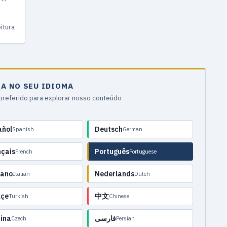
ona
itura
IA NO SEU IDIOMA
preferido para explorar nosso conteúdo
añol
Deutsch
Spanish
German
nçais
Português
French
Portuguese
iano
Nederlands
Italian
Dutch
kçe
中文
Turkish
Chinese
ina
فارسی
Czech
Persian