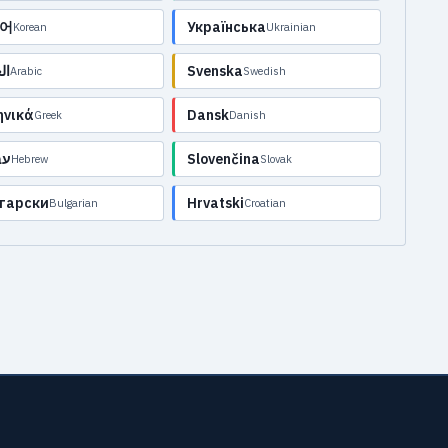
어
Українська
Korean
Ukrainian
ال
Svenska
Arabic
Swedish
ηνικά
Dansk
Greek
Danish
עב
Slovenčina
Hebrew
Slovak
гарски
Hrvatski
Bulgarian
Croatian