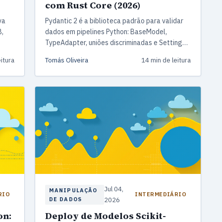
com Rust Core (2026)
va
Pydantic 2 é a biblioteca padrão para validar
B,
dados em pipelines Python: BaseModel,
TypeAdapter, uniões discriminadas e Settings
com um núcleo em Rust até 17× mais rápido
itura
Tomás Oliveira
14 min de leitura
que a v1. Este guia mostra os padrões que uso
em produção em 2026.
Jul 04,
MANIPULAÇÃO
RIO
INTERMEDIÁRIO
DE DADOS
2026
on:
Deploy de Modelos Scikit-