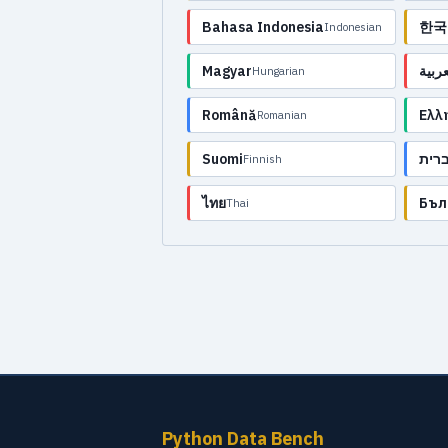
Bahasa Indonesia
한국
Indonesian
Magyar
عربية
Hungarian
Română
Ελλ
Romanian
Suomi
רית
Finnish
ไทย
Бъл
Thai
Python Data Bench