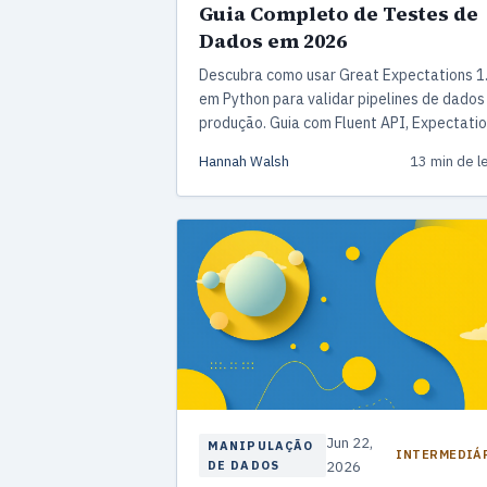
Guia Completo de Testes de
Dados em 2026
Descubra como usar Great Expectations 1
em Python para validar pipelines de dado
produção. Guia com Fluent API, Expectati
Suites, Checkpoints, integração com dbt e
Hannah Walsh
13 min de le
Airflow, além de padrões reais para evitar
bugs em backfill.
Jun 22,
MANIPULAÇÃO
INTERMEDIÁ
DE DADOS
2026