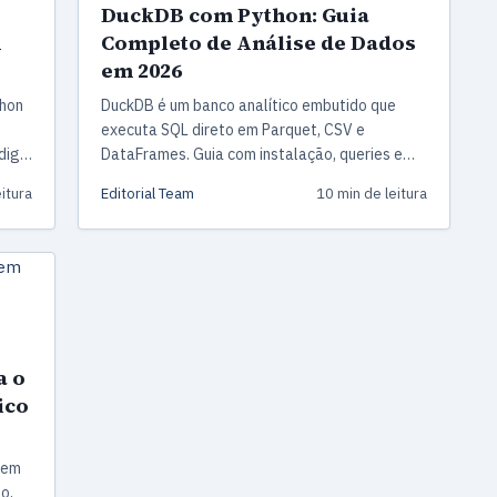
DuckDB com Python: Guia
m
Completo de Análise de Dados
em 2026
thon
DuckDB é um banco analítico embutido que
executa SQL direto em Parquet, CSV e
ódigo
DataFrames. Guia com instalação, queries e
otimizações para 2026.
itura
Editorial Team
10 min de leitura
a o
ico
 em
o,