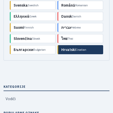
Svenska
Română
Swedish
Romanian
Ελληνικά
Dansk
Greek
Danish
Suomi
עברית
Finnish
Hebrew
Slovenčina
ไทย
Slovak
Thai
Български
Hrvatski
Bulgarian
Croatian
KATEGORIJE
Vodiči
POPULARNE OZNAKE