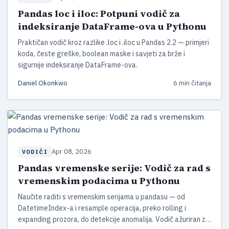
Pandas loc i iloc: Potpuni vodič za
indeksiranje DataFrame-ova u Pythonu
Praktičan vodič kroz razlike .loc i .iloc u Pandas 2.2 — primjeri
koda, česte greške, boolean maske i savjeti za brže i
sigurnije indeksiranje DataFrame-ova.
Daniel Okonkwo
6 min čitanja
Apr 08, 2026
VODIČI
Pandas vremenske serije: Vodič za rad s
vremenskim podacima u Pythonu
Naučite raditi s vremenskim serijama u pandasu — od
DatetimeIndex-a i resample operacija, preko rolling i
expanding prozora, do detekcije anomalija. Vodič ažuriran za