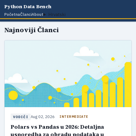
Python Data Bench
Hrvatski
Početna
Članci
About
Najnoviji Članci
Aug 02, 2026
INTERMEDIATE
VODIČI
Polars vs Pandas u 2026: Detaljna
usporedba za obradu podataka u