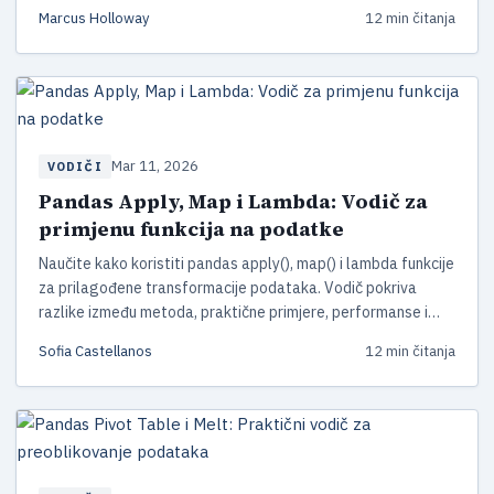
pandas 3.0 s primjerima koda.
Marcus Holloway
12 min čitanja
Mar 11, 2026
VODIČI
Pandas Apply, Map i Lambda: Vodič za
primjenu funkcija na podatke
Naučite kako koristiti pandas apply(), map() i lambda funkcije
za prilagođene transformacije podataka. Vodič pokriva
razlike između metoda, praktične primjere, performanse i
pipe() ulančavanje — ažurirano za pandas 3.x.
Sofia Castellanos
12 min čitanja