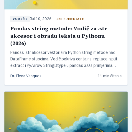
Jul 10, 2026
INTERMEDIATE
VODIČI
Pandas string metode: Vodič za .str
akcesor i obradu teksta u Pythonu
(2026)
Pandas .str akcesor vektorizira Python string metode nad
DataFrame stupcima. Vodič pokriva contains, replace, split,
extract i PyArrow StringDtype u pandas 3.0 s primjerima
koda.
Dr. Elena Vasquez
11 min čitanja