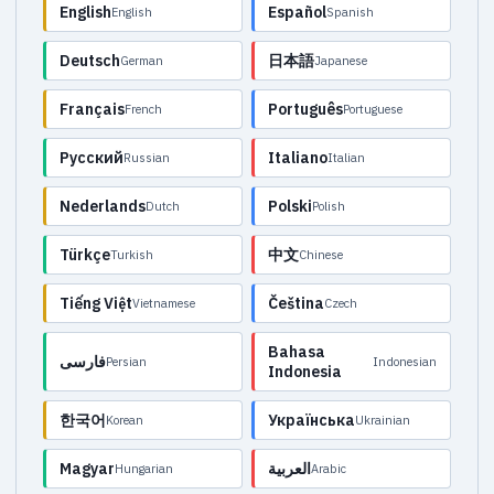
English
Español
English
Spanish
Deutsch
日本語
German
Japanese
Français
Português
French
Portuguese
Русский
Italiano
Russian
Italian
Nederlands
Polski
Dutch
Polish
Türkçe
中文
Turkish
Chinese
Tiếng Việt
Čeština
Vietnamese
Czech
Bahasa
فارسی
Persian
Indonesian
Indonesia
한국어
Українська
Korean
Ukrainian
Magyar
العربية
Hungarian
Arabic