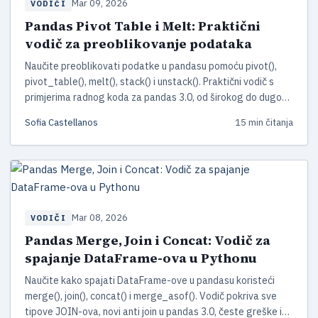
Mar 09, 2026
VODIČI
Pandas Pivot Table i Melt: Praktični
vodič za preoblikovanje podataka
Naučite preoblikovati podatke u pandasu pomoću pivot(),
pivot_table(), melt(), stack() i unstack(). Praktični vodič s
primjerima radnog koda za pandas 3.0, od širokog do dugog
formata i obrnuto.
Sofia Castellanos
15 min čitanja
Mar 08, 2026
VODIČI
Pandas Merge, Join i Concat: Vodič za
spajanje DataFrame-ova u Pythonu
Naučite kako spajati DataFrame-ove u pandasu koristeći
merge(), join(), concat() i merge_asof(). Vodič pokriva sve
tipove JOIN-ova, novi anti join u pandas 3.0, česte greške i