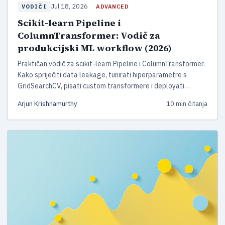
Jul 18, 2026
ADVANCED
VODIČI
Scikit-learn Pipeline i
ColumnTransformer: Vodič za
produkcijski ML workflow (2026)
Praktičan vodič za scikit-learn Pipeline i ColumnTransformer.
Kako spriječiti data leakage, tunirati hiperparametre s
GridSearchCV, pisati custom transformere i deployati
Pipeline u produkciju s joblibom.
Arjun Krishnamurthy
10 min čitanja