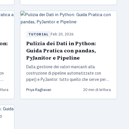
Feb 20, 2026
TUTORIAL
on:
Pulizia dei Dati in Python:
Guida Pratica con pandas,
PyJanitor e Pipeline
Dalla gestione dei valori mancanti alla
con
costruzione di pipeline automatizzate con
n
pipe() e PyJanitor: tutto quello che serve per
afici
pulire i dati in Python, con esempi pratici e un
ettura
Priya Raghavan
20 min di lettura
progetto e-commerce end-to-end.