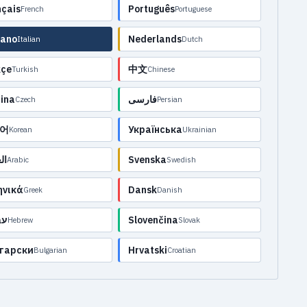
nçais
Português
French
Portuguese
iano
Nederlands
Italian
Dutch
kçe
中文
Turkish
Chinese
ina
فارسی
Czech
Persian
어
Українська
Korean
Ukrainian
ال
Svenska
Arabic
Swedish
ηνικά
Dansk
Greek
Danish
עב
Slovenčina
Hebrew
Slovak
гарски
Hrvatski
Bulgarian
Croatian