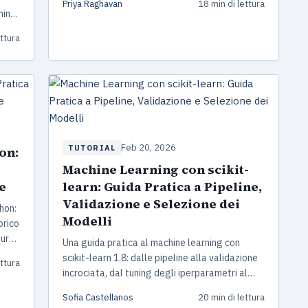
Priya Raghavan
18 min di lettura
correzione per test multipli con esempi di
ming
codice pronti all'uso.
a
ettura
 in
Feb 20, 2026
TUTORIAL
on:
Machine Learning con scikit-
e
learn: Guida Pratica a Pipeline,
Validazione e Selezione dei
hon:
Modelli
orico
ture
Una guida pratica al machine learning con
t-
scikit-learn 1.8: dalle pipeline alla validazione
ettura
tto
incrociata, dal tuning degli iperparametri al
confronto tra algoritmi. Con esempi di codice
Sofia Castellanos
20 min di lettura
Python pronti all'uso.