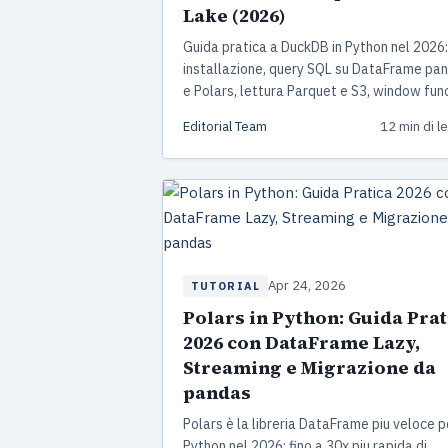
Lake (2026)
Guida pratica a DuckDB in Python nel 2026:
installazione, query SQL su DataFrame pa
e Polars, lettura Parquet e S3, window fun
e benchmark reali contro pandas e Polars.
Editorial Team
12 min di l
Apr 24, 2026
TUTORIAL
Polars in Python: Guida Prat
2026 con DataFrame Lazy,
Streaming e Migrazione da
pandas
Polars è la libreria DataFrame piu veloce p
Python nel 2026: fino a 30x piu rapida di