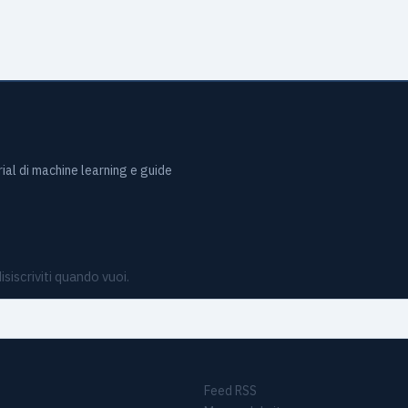
ial di machine learning e guide
isiscriviti quando vuoi.
Feed RSS