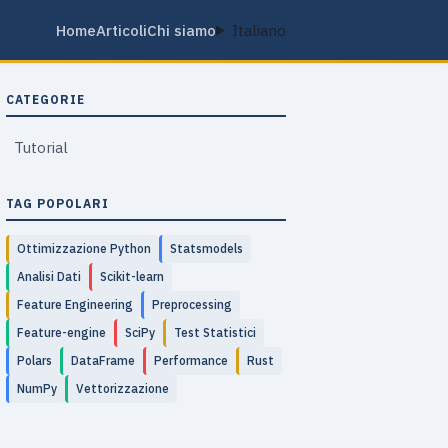
Home
Articoli
Chi siamo
Italiano
CATEGORIE
Tutorial
TAG POPOLARI
Ottimizzazione Python
Statsmodels
Analisi Dati
Scikit-learn
Feature Engineering
Preprocessing
Feature-engine
SciPy
Test Statistici
Polars
DataFrame
Performance
Rust
NumPy
Vettorizzazione