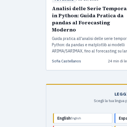
Analisi delle Serie Tempora
in Python: Guida Pratica da
pandas al Forecasting
Moderno
Guida pratica all'analisi delle serie tempora
Python: da pandas e matplotlib ai modelli
ARIMA/SARIMAX, fino al forecasting su la
scala con StatsForecast e NeuralForecast
Sofia Castellanos
24 min di l
progetto end-to-end incluso.
LEGG
Scegli la tua lingua
English
Esp
English