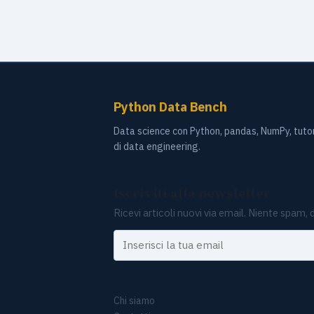
Python Data Bench
Data science con Python, pandas, NumPy, tutor
di data engineering.
Iscriviti alla newsletter
Ricevi articoli nuovi via email. Niente spam, d
La tua email
Chi siamo