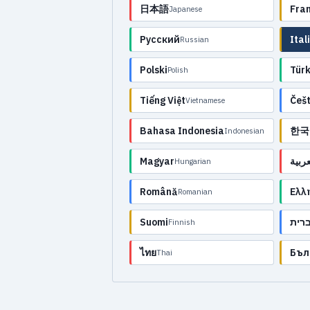
日本語
Fra
Japanese
Русский
Ital
Russian
Polski
Tür
Polish
Tiếng Việt
Češt
Vietnamese
Bahasa Indonesia
한국
Indonesian
Magyar
عربية
Hungarian
Română
Ελλ
Romanian
Suomi
רית
Finnish
ไทย
Бъл
Thai