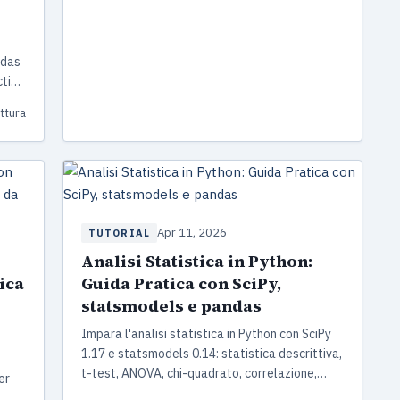
ndas
ction
ettura
Apr 11, 2026
TUTORIAL
Analisi Statistica in Python:
ica
Guida Pratica con SciPy,
statsmodels e pandas
Impara l'analisi statistica in Python con SciPy
1.17 e statsmodels 0.14: statistica descrittiva,
t-test, ANOVA, chi-quadrato, correlazione,
er
regressione lineare, test non parametrici e