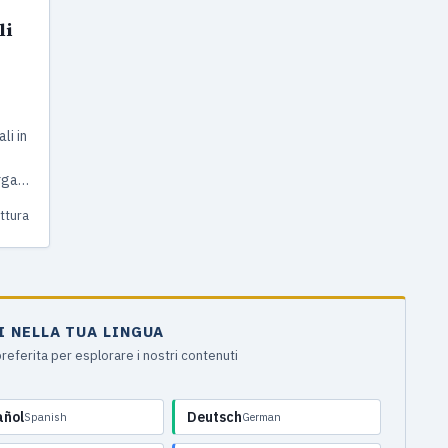
li
li in
rga
. Con
ettura
I NELLA TUA LINGUA
 preferita per esplorare i nostri contenuti
añol
Deutsch
Spanish
German