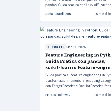
pandas. Guida pratica con Lazy API, strea
engine, window function, join paralleli e un
Sofia Castellanos
10 min di l
strategia di migrazione da pandas testata
produzione.
Mar 31, 2026
TUTORIAL
Feature Engineering in Pyth
Guida Pratica con pandas,
scikit-learn e Feature-engin
Guida pratica al feature engineering in Pyt
trasformazioni numeriche, encoding categ
con TargetEncoder e OneHotEncoder, fea
temporali e pipeline professionali con sciki
Marcus Holloway
15 min di l
learn 1.8 e Feature-engine. Include proge
end-to-end.