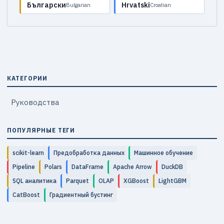
Български
Hrvatski
Bulgarian
Croatian
КАТЕГОРИИ
Руководства
ПОПУЛЯРНЫЕ ТЕГИ
scikit-learn
Предобработка данных
Машинное обучение
Pipeline
Polars
DataFrame
Apache Arrow
DuckDB
SQL аналитика
Parquet
OLAP
XGBoost
LightGBM
CatBoost
Градиентный бустинг