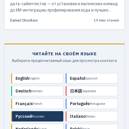
дата-сайентистов — от установки и магических команд
до ИИ-интеграции, профилирования кода и лучших
практик работы с ноутбуками.
Daniel Okonkwo
19 мин чтения
ЧИТАЙТЕ НА СВОЁМ ЯЗЫКЕ
Выберите предпочитаемый язык для просмотра контента
English
Español
English
Spanish
Deutsch
日本語
German
Japanese
Français
Português
French
Portuguese
Русский
Italiano
Russian
Italian