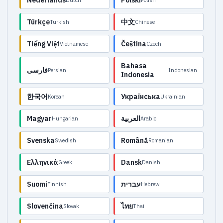
Nederlands
Polski
Dutch
Polish
Türkçe
中文
Turkish
Chinese
Tiếng Việt
Čeština
Vietnamese
Czech
Bahasa
فارسی
Persian
Indonesian
Indonesia
한국어
Українська
Korean
Ukrainian
Magyar
العربية
Hungarian
Arabic
Svenska
Română
Swedish
Romanian
Ελληνικά
Dansk
Greek
Danish
Suomi
עברית
Finnish
Hebrew
Slovenčina
ไทย
Slovak
Thai