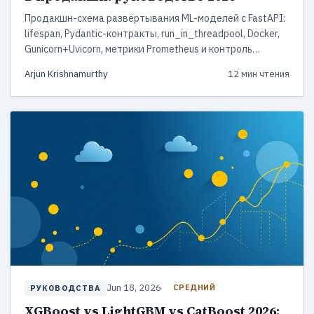
Продакшн-схема развёртывания ML-моделей с FastAPI:
lifespan, Pydantic-контракты, run_in_threadpool, Docker,
Gunicorn+Uvicorn, метрики Prometheus и контроль
дрейфа через Evidently AI. С кодом и бенчмарками
Arjun Krishnamurthy
12 мин чтения
p50/p99/RPS.
Jun 18, 2026
СРЕДНИЙ
РУКОВОДСТВА
XGBoost vs LightGBM vs CatBoost 2026: