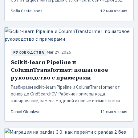
CSV и Parquet, интеграция с scikit-learn, бенчмарки 2026
года и шпаргалка по миграции.
Sofia Castellanos
12 мин чтения
Mar 27, 2026
РУКОВОДСТВА
Scikit-learn Pipeline и
ColumnTransformer: пошаговое
руководство с примерами
Разбираем scikit-learn Pipeline и ColumnTransformer от
основ до GridSearchCV. Рабочие примеры кода,
кэширование, замена моделей и новые возможности
scikit-learn 1.8 — GPU, free-threaded Python, temperature
Daniel Okonkwo
11 мин чтения
scaling.