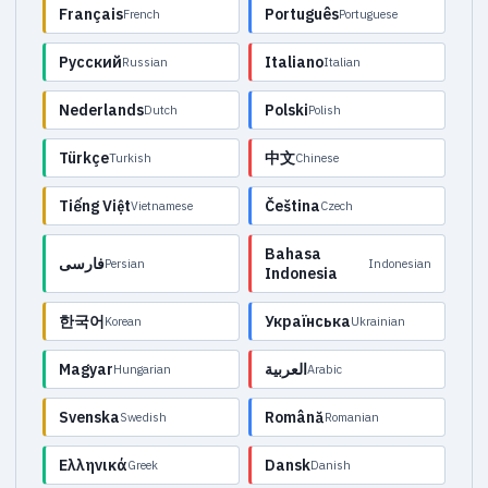
Français
Português
French
Portuguese
Русский
Italiano
Russian
Italian
Nederlands
Polski
Dutch
Polish
Türkçe
中文
Turkish
Chinese
Tiếng Việt
Čeština
Vietnamese
Czech
Bahasa
فارسی
Persian
Indonesian
Indonesia
한국어
Українська
Korean
Ukrainian
Magyar
العربية
Hungarian
Arabic
Svenska
Română
Swedish
Romanian
Ελληνικά
Dansk
Greek
Danish