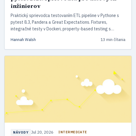
inžinierov
Praktický sprievodca testovaním ETL pipeline v Pythone s
pytest 8.3, Pandera a Great Expectations. Fixtures,
integračné testy v Dockeri, property-based testing s
Hypothesis, dbt testy a CI/CD nastavenie pre rok 2026.
Hannah Walsh
13 min čítania
Jul 20, 2026
INTERMEDIATE
NÁVODY