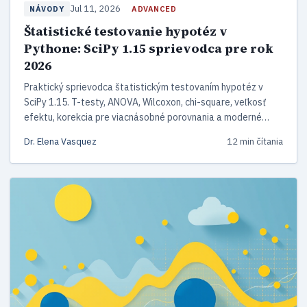
Jul 11, 2026
ADVANCED
NÁVODY
Štatistické testovanie hypotéz v
Pythone: SciPy 1.15 sprievodca pre rok
2026
Praktický sprievodca štatistickým testovaním hypotéz v
SciPy 1.15. T-testy, ANOVA, Wilcoxon, chi-square, veľkosť
efektu, korekcia pre viacnásobné porovnania a moderné
bootstrap a permutačné metódy.
Dr. Elena Vasquez
12 min čítania