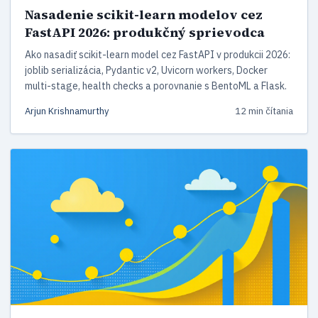
Nasadenie scikit-learn modelov cez
FastAPI 2026: produkčný sprievodca
Ako nasadiť scikit-learn model cez FastAPI v produkcii 2026:
joblib serializácia, Pydantic v2, Uvicorn workers, Docker
multi-stage, health checks a porovnanie s BentoML a Flask.
Arjun Krishnamurthy
12 min čítania