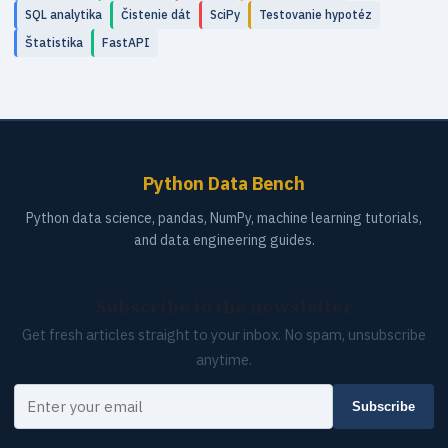
SQL analytika
Čistenie dát
SciPy
Testovanie hypotéz
Štatistika
FastAPI
Python Data Bench
Python data science, pandas, NumPy, machine learning tutorials,
and data engineering guides.
Subscribe to the newsletter
Get fresh articles straight to your inbox. No spam, unsubscribe
anytime.
Your email
Subscribe