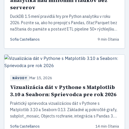
analytika nad miliónmi riadkov bez
serverov
DuckDB 1.5 mení pravidlá hry pre Python analytiku v roku
2026. Pozrite sa, ako ho prepojiť s Pandas, čítať Parquet bez
načítania do pamäte a postaviť ETL pipeline 50× rýchlejšiu
ako čistý Pandas — bez servera, bez Sparku.
Sofia Castellanos
9 min čítania
Mar 15, 2026
NÁVODY
Vizualizácia dát v Pythone s Matplotlib
3.10 a Seaborn: Sprievodca pre rok 2026
Praktický sprievodca vizualizáciou dát v Pythone s
Matplotlib 3.10 a Seaborn 0.13. Základné aj pokročilé grafy,
subplot_mosaic, Objects rozhranie, integrácia s Pandas 3.0
a vizualizácia ML výsledkov.
Sofia Castellanos
14 min čítania