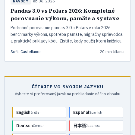
Feb 06, 2026
NÁVODY
Pandas 3.0 vs Polars 2026: Kompletné
porovnanie výkonu, pamäte a syntaxe
Podrobné porovnanie pandas 3.0 a Polars v roku 2026 —
benchmarky výkonu, spotreba pamäte, migračný sprievodca
a praktické príklady kódu. Zistite, kedy použiť ktorú knižnicu.
Sofia Castellanos
20 min čítania
ČÍTAJTE VO SVOJOM JAZYKU
Vyberte si preferovaný jazyk na prehliadanie nášho obsahu
English
Español
English
Spanish
Deutsch
日本語
German
Japanese