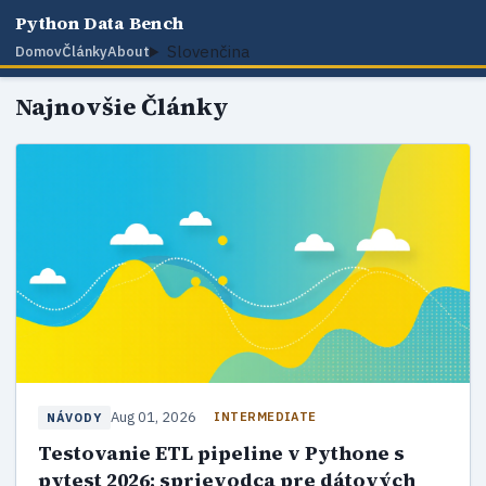
Python Data Bench
Slovenčina
Domov
Články
About
Najnovšie Články
Aug 01, 2026
INTERMEDIATE
NÁVODY
Testovanie ETL pipeline v Pythone s
pytest 2026: sprievodca pre dátových