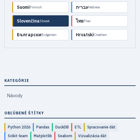
Suomi
עברית
Finnish
Hebrew
Slovenčina
ไทย
Slovak
Thai
Български
Hrvatski
Bulgarian
Croatian
KATEGÓRIE
Návody
OBĽÚBENÉ ŠTÍTKY
Python 2026
Pandas
DuckDB
ETL
Spracovanie dát
Scikit-learn
Matplotlib
Seaborn
Vizualizácia dát